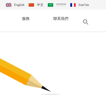
English
中文
???????
fran?ais
服務
聯系我們